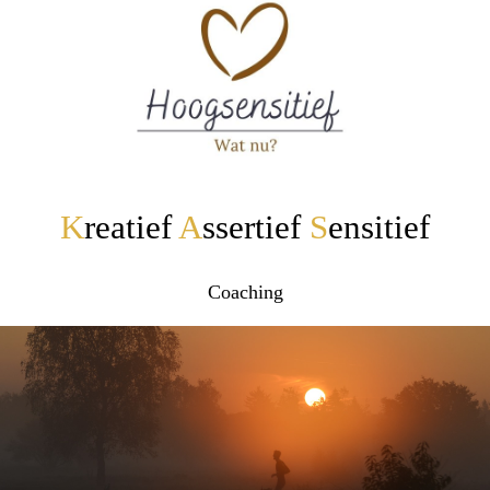
K
reatief
A
ssertief
S
ensitief
Coaching