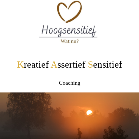
K
reatief
A
ssertief
S
ensitief
Coaching